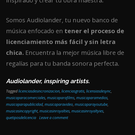
inspirado y crear tu obra maestra.
Somos Audiolander, tu nuevo banco de
música enfocado en
tener el proceso de
licenciamiento más fácil y sin letra
chica.
Encuentra la mejor música libre de
regalías para tu banda sonora perfecta.
Audiolander, inspiring artists.
Tagged
licenciasdesincronizacion
,
licenciasgratis
,
licensiasdesync
,
musicaparacomerciales
,
musicaparafilms
,
musicaparamedios
,
musicaparapublicidad
,
musicaparavideo
,
musicaparayoutube
,
musicasincopyright
,
musicasinroyalties
,
musicasinroyaltyies
,
quetiposdelicencia
Leave a comment