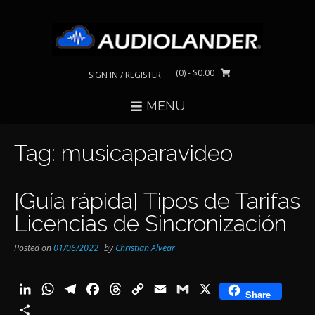
Skip
to
content
(0)
- $0.00
SIGN IN / REGISTER
MENU
Tag:
musicaparavideo
[Guía rápida] Tipos de Tarifas
Licencias de Sincronización
Posted on
01/06/2022
by
Christian Alvear
LinkedIn
WhatsApp
Telegram
Facebook
Threads
Copy
Email
Gmail
X
Share
Link
Share