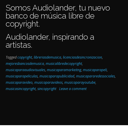
Somos Audiolander, tu nuevo
banco de música libre de
copyright.
Audiolander, inspirando a
artistas.
Tagged
copyright
,
libreriasdemusica
,
licenciasdesincronizacion
,
mejoresbancosdemusica
,
musicalibredecopyright
,
musicaparaaudiovisuales
,
musicaparamarkeitng
,
musicaparapeli
,
musicaparapeliculas
,
musicaparapublicidad
,
musicapararedessociales
,
musicaparavideo
,
musicaparavideos
,
musicaparayoutube
,
musicasincopyright
,
sincopyright
Leave a comment