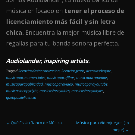
música enfocado en
tener el proceso de
licenciamiento más fácil y sin letra
chica.
Encuentra la mejor música libre de
regalías para tu banda sonora perfecta.
Audiolander, inspiring artists.
Tagged
licenciasdesincronizacion
,
licenciasgratis
,
licensiasdesync
,
musicaparacomerciales
,
musicaparafilms
,
musicaparamedios
,
musicaparapublicidad
,
musicaparavideo
,
musicaparayoutube
,
musicasincopyright
,
musicasinroyalties
,
musicasinroyaltyies
,
quetiposdelicencia
Post
←
Qué Es Un Banco de Música
Música para Videojuegos (Lo
mejor)
→
navigation