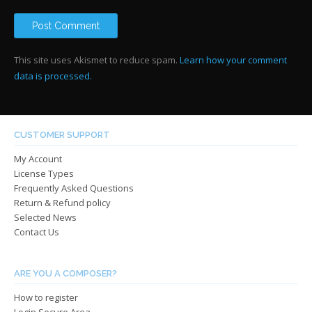
This site uses Akismet to reduce spam.
Learn how your comment
data is processed.
CUSTOMER SUPPORT
My Account
License Types
Frequently Asked Questions
Return & Refund policy
Selected News
Contact Us
ARE YOU A COMPOSER?
How to register