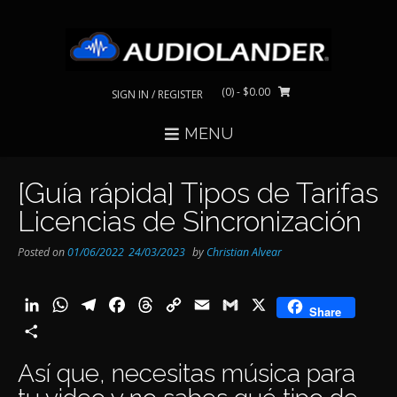
Skip
to
content
(0)
- $0.00
SIGN IN / REGISTER
MENU
[Guía rápida] Tipos de Tarifas
Licencias de Sincronización
Posted on
01/06/2022
24/03/2023
by
Christian Alvear
LinkedIn
WhatsApp
Telegram
Facebook
Threads
Copy
Email
Gmail
X
Share
Link
Share
Así que, necesitas música para