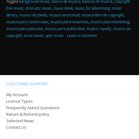
Tagged
background music
,
banco de musica
,
bancos de musica
,
copyright
free music
,
dramatic music
,
music bank
,
music for advertising
,
music
library
,
musica de fondo
,
musica emocional
,
musica libre de copyright
,
musica para comerciales
,
musica para empresas
,
musica para marketing
,
musica para peliculas
,
musica para publicidad
,
musica royalty
,
musica sin
copyright
,
score music
,
sync music
Leave a comment
CUSTOMER SUPPORT
My Account
License Types
Frequently Asked Questions
Return & Refund policy
Selected News
Contact Us