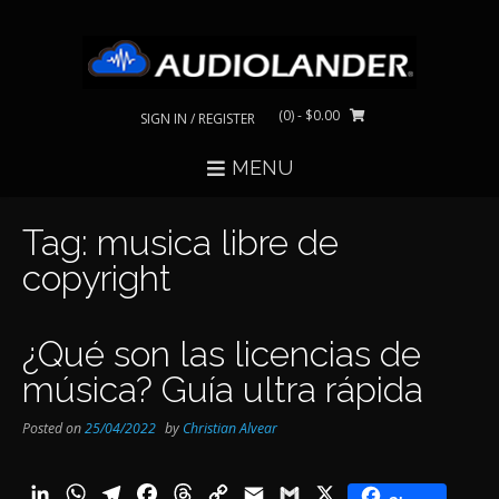
Skip
to
content
(0)
- $0.00
SIGN IN / REGISTER
MENU
Tag:
musica libre de
copyright
¿Qué son las licencias de
música? Guía ultra rápida
Posted on
25/04/2022
by
Christian Alvear
LinkedIn
WhatsApp
Telegram
Facebook
Threads
Copy
Email
Gmail
X